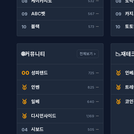
케이카지노
도박
08
08
532
ㅡ
ABC벳
카지
09
09
567
ㅡ
블랙
토토
10
10
573
ㅡ
🌐커뮤니티
📉재테
전체보기 >
00
🥇
성피랜드
인베
725
ㅡ
🥇
🥈
인벤
트레
825
ㅡ
🥈
🥉
일베
코인
640
ㅡ
🥉
디시인사이드
1,169
ㅡ
시보드
04
505
ㅡ