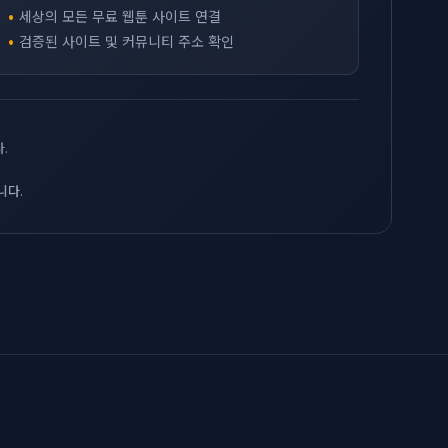
•
세상의 모든 무료 웹툰 사이트 연결
•
검증된 사이트 및 커뮤니티 주소 확인
.
니다.