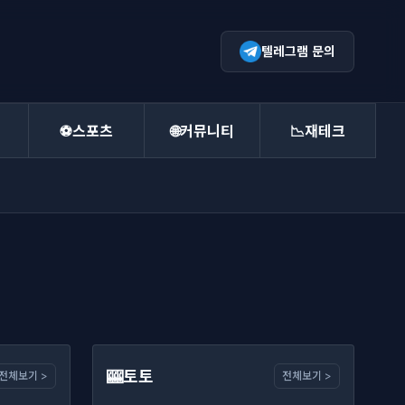
텔레그램 문의
⚽스포츠
🌐커뮤니티
📉재테크
🎰토토
전체보기 >
전체보기 >