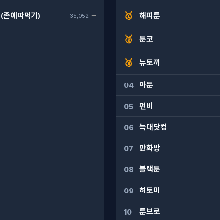
🥇
B (존예따먹기)
해피툰
35,052
ㅡ
🥈
툰코
🥉
뉴토끼
야툰
04
펀비
05
늑대닷컴
06
만화방
07
블랙툰
08
히토미
09
툰브로
10