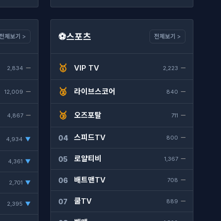
⚽스포츠
전체보기 >
전체보기 >
🥇
VIP TV
2,834
ㅡ
2,223
ㅡ
🥈
라이브스코어
12,009
ㅡ
840
ㅡ
🥉
오즈포탈
4,867
ㅡ
711
ㅡ
스피드TV
04
800
ㅡ
4,934
▼
로얄티비
05
1,367
ㅡ
4,361
▼
배트맨TV
06
708
ㅡ
2,701
▼
쿨TV
07
889
ㅡ
2,395
▼