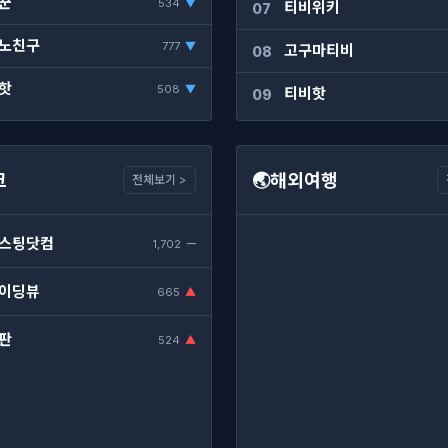
꾼
534
▼
티비위키
07
노친구
777
▼
고구마티비
08
핫
508
▼
티비핫
09
크
🌏해외여행
전체보기 >
스팅닷컴
1,702
ㅡ
이딩뷰
665
▲
판
524
▲