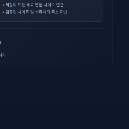
•
세상의 모든 무료 웹툰 사이트 연결
•
검증된 사이트 및 커뮤니티 주소 확인
.
니다.