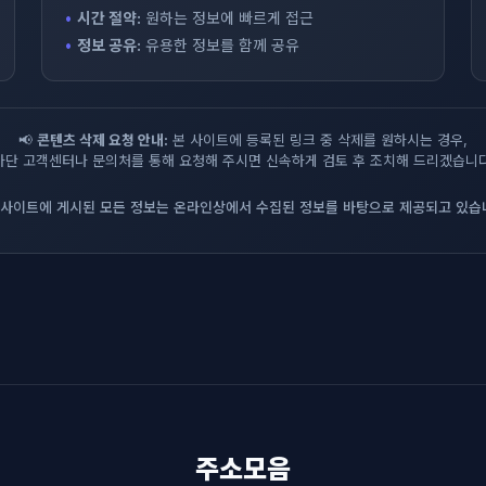
•
시간 절약:
원하는 정보에 빠르게 접근
•
정보 공유:
유용한 정보를 함께 공유
📢
콘텐츠 삭제 요청 안내:
본 사이트에 등록된 링크 중 삭제를 원하시는 경우,
하단 고객센터나 문의처를 통해 요청해 주시면 신속하게 검토 후 조치해 드리겠습니다
 본 사이트에 게시된 모든 정보는 온라인상에서 수집된 정보를 바탕으로 제공되고 있습
주소모음