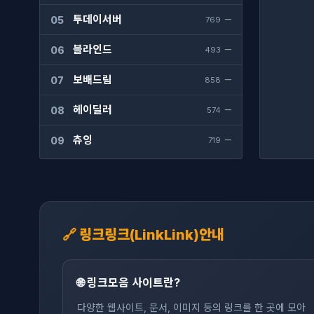
투데이서버
05
769
ㅡ
블라인드
06
493
ㅡ
보배드림
07
858
ㅡ
헤이딜러
08
574
ㅡ
츄잉
09
719
ㅡ
🔗 링크링크(LinkLink)안내
🌐 링크모음 사이트란?
다양한 웹사이트, 문서, 이미지 등의 링크를 한 곳에 모아