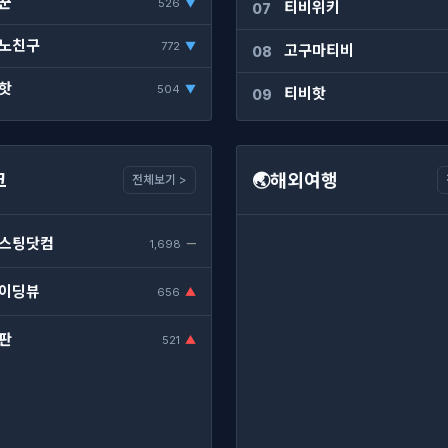
꾼
526
▼
티비위키
07
노친구
772
▼
고구마티비
08
핫
504
▼
티비핫
09
크
🌏해외여행
전체보기 >
스팅닷컴
1,698
ㅡ
이딩뷰
656
▲
판
521
▲